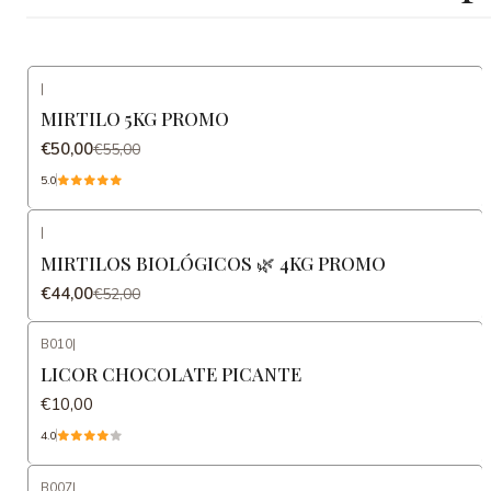
|
-9%
DESCONTO
MIRTILO 5KG PROMO
€50,00
€55,00
5.0
|
-15%
DESCONTO
MIRTILOS BIOLÓGICOS 🌿 4KG PROMO
€44,00
€52,00
B010
|
LICOR CHOCOLATE PICANTE
€10,00
4.0
B007
|