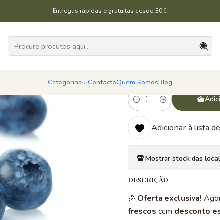
Início
Categorias
Frutas
Mirtilo 3kg PROMO
Entregas rápidas e gratuitas desde 30€.
|
Mirtilo 3
5.0
6 avaliações
Categorias
Contacto
Quem Somos
Blog
Adic
Quantidade
Adicionar à lista de
Mostrar stock das loca
DESCRIÇÃO
🎉
Oferta exclusiva!
Agor
frescos
com
desconto es