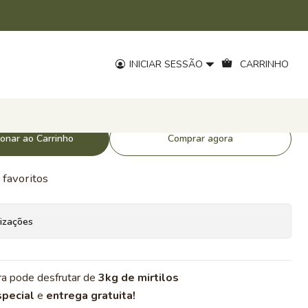
INICIAR SESSÃO
CARRINHO
kg PROMO
ionar ao Carrinho
Comprar agora
 favoritos
lizações
a pode desfrutar de
3kg de mirtilos
pecial
e
entrega gratuita!