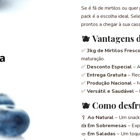
Se é fã de mirtilos ou quer 
pack é a escolha ideal. Se
prontos a chegar à sua ca
🫐 Vantagens 
✅
3kg de Mirtilos Fresc
maturação.
✅
Desconto Especial
– A
✅
Entrega Gratuita
– Rec
✅
Produção Nacional
– M
✅
Versátil e Saudável
– 
🫐 Como desfru
🥄
Ao Natural
– Um snack d
🍰
Em Sobremesas
– Exp
🥗
Em Saladas
– Um toque