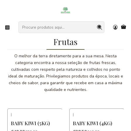
O
Entregas rápidas e gratuitas desde 30€.
d
Início
Categorias
Frutas
Frutas
O melhor da terra diretamente para a sua mesa. Nesta
categoria encontra a nossa seleção de frutas frescas,
cultivadas com respeito pela natureza e colhidos no ponto
ideal de maturação. Privilegiamos produtos da época, locais e
cheios de sabor, para garantir que recebe em casa a máxima
qualidade e nutrientes.
|
|
-4%
DESCONTO
-4%
DESCONTO
BABY KIWI (5KG)
BABY KIWI (4KG)
Novo
Novo