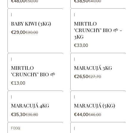
€48,00
€38,50
€50,00
€40,00
|
|
-3%
DESCONTO
BABY KIWI (3KG)
MIRTILO
Novo
'CRUNCHY' BIO 🌱 -
€29,00
€30,00
3KG
€33,00
|
|
-4%
DESCONTO
MIRTILO
MARACUJÁ 3KG
'CRUNCHY' BIO 🌱
€26,50
€27,70
€13,00
|
|
-4%
DESCONTO
-4%
DESCONTO
MARACUJÁ 4KG
MARACUJÁ (5KG)
€35,30
€44,00
€36,80
€46,00
F006
|
|
-15%
DESCONTO