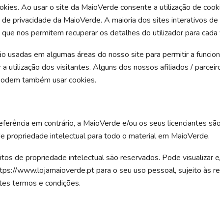
okies. Ao usar o site da MaioVerde consente a utilização de coo
a de privacidade da MaioVerde. A maioria dos sites interativos de
que nos permitem recuperar os detalhes do utilizador para cada v
o usadas em algumas áreas do nosso site para permitir a funcio
ar a utilização dos visitantes. Alguns dos nossos afiliados / parceir
s podem também usar cookies.
ferência em contrário, a MaioVerde e/ou os seus licenciantes são
de propriedade intelectual para todo o material em MaioVerde.
itos de propriedade intelectual são reservados. Pode visualizar e
tps://www.lojamaioverde.pt para o seu uso pessoal, sujeito às re
tes termos e condições.