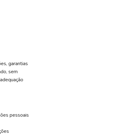
es, garantias
indo, sem
a, adequação
esões pessoais
ações