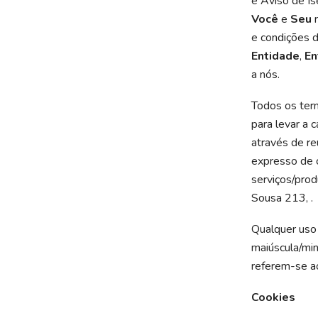
e Aviso de I
Você
e
Seu
r
e condições 
Entidade
,
En
a nós.
Todos os ter
para levar a 
através de re
expresso de c
serviços/prod
Sousa 213, .
Qualquer uso 
maiúscula/min
referem-se 
Cookies