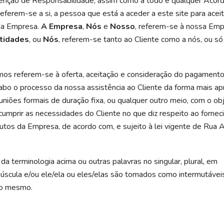
senção de Responsabilidade, assim como a todo e qualquer Acor
eferem-se a si, a pessoa que está a aceder a este site para acei
da Empresa.
A Empresa
,
Nós
e
Nosso
, referem-se à nossa Emp
tidades
, ou
Nós
, referem-se tanto ao Cliente como a nós, ou só
mos referem-se à oferta, aceitação e consideração do pagamento
cabo o processo da nossa assistência ao Cliente da forma mais apr
uniões formais de duração fixa, ou qualquer outro meio, com o ob
umprir as necessidades do Cliente no que diz respeito ao forne
utos da Empresa, de acordo com, e sujeito à lei vigente de Rua A
da terminologia acima ou outras palavras no singular, plural, em
úscula e/ou ele/ela ou eles/elas são tomados como intermutáveis
ao mesmo.