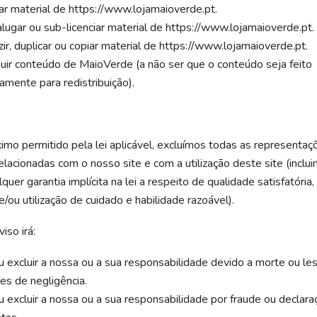
ar material de https://www.lojamaioverde.pt.
alugar ou sub-licenciar material de https://www.lojamaioverde.pt.
ir, duplicar ou copiar material de https://www.lojamaioverde.pt.
buir conteúdo de MaioVerde (a não ser que o conteúdo seja feito
amente para redistribuição).
imo permitido pela lei aplicável, excluímos todas as representaçõ
elacionadas com o nosso site e com a utilização deste site (inclu
lquer garantia implícita na lei a respeito de qualidade satisfatóri
e/ou utilização de cuidado e habilidade razoável).
iso irá:
ou excluir a nossa ou a sua responsabilidade devido a morte ou l
es de negligência.
ou excluir a nossa ou a sua responsabilidade por fraude ou declar