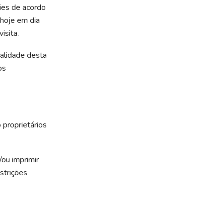
kies de acordo
 hoje em dia
isita.
nalidade desta
os
 proprietários
/ou imprimir
strições