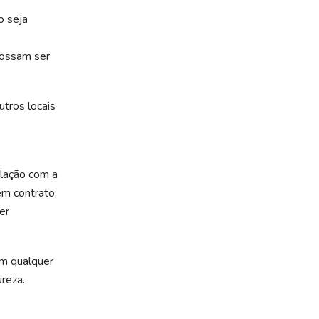
o seja
possam ser
tros locais
lação com a
em contrato,
er
em qualquer
reza.