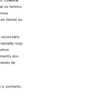
do:
Cliente
,
tar os termos
resa.
 ao cliente ou
 necessário
opriada, seja
jetivo
cimento dos
rlindo de
 e, portanto,