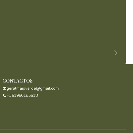
CONTACTOS
geralmaioverde@gmail.com
+351966185618