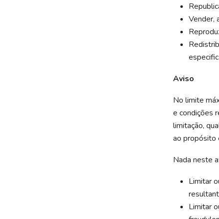
Republic
Vender, 
Reproduz
Redistri
especific
Aviso
No limite máx
e condições r
limitação, qua
ao propósito 
Nada neste av
Limitar 
resultant
Limitar 