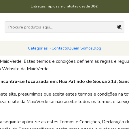
Início
Termos e Condições
Entregas rápidas e gratuitas desde 30€.
Termos e Condições
Categorias
Contacto
Quem Somos
Blog
MaioVerde. Estes termos e condições definem as regras e regu
do Website da MaioVerde.
ncontra-se localizada em: Rua Arlindo de Sousa 213, Sand
ste site, presumimos que aceita estes termos e condições na to
ilizar o site da MaioVerde se não aceitar todos os termos e serviç
a seguinte aplica-se as estes Termos e Condições, Declaração d