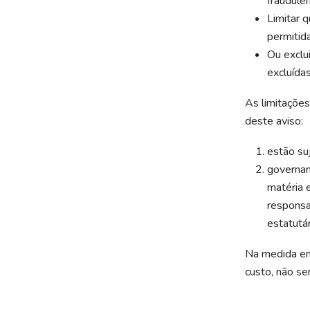
fraudulen
Limitar 
permitida
Ou exclu
excluídas
As limitações
deste aviso:
estão su
governam
matéria 
responsab
estatutár
Na medida em 
custo, não se