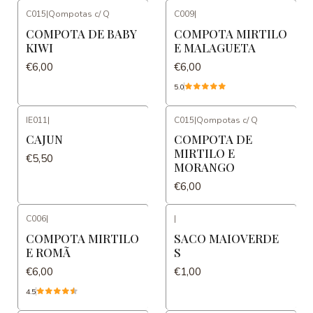
C015
|
Qompotas c/ Q
C009
|
COMPOTA DE BABY
COMPOTA MIRTILO
KIWI
E MALAGUETA
€6,00
€6,00
5.0
IE011
|
C015
|
Qompotas c/ Q
CAJUN
COMPOTA DE
MIRTILO E
€5,50
MORANGO
€6,00
C006
|
|
COMPOTA MIRTILO
SACO MAIOVERDE
E ROMÃ
S
€6,00
€1,00
4.5