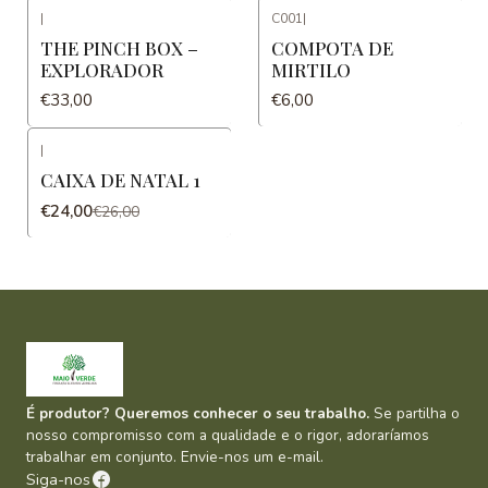
|
C001
|
THE PINCH BOX –
COMPOTA DE
EXPLORADOR
MIRTILO
€33,00
€6,00
|
-8%
DESCONTO
CAIXA DE NATAL 1
€24,00
€26,00
É produtor? Queremos conhecer o seu trabalho.
Se partilha o
nosso compromisso com a qualidade e o rigor, adoraríamos
trabalhar em conjunto. Envie-nos um e-mail.
Siga-nos